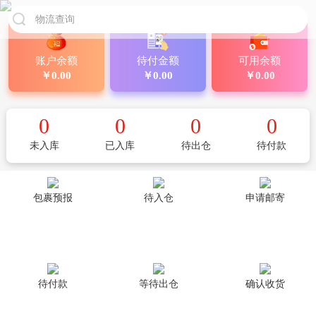
账户余额
待付金额
可用余额
￥0.00
￥0.00
￥0.00
0
0
0
0
未入库
已入库
待出仓
待付款
包裹预报
待入仓
申请邮寄
待付款
等待出仓
确认收货