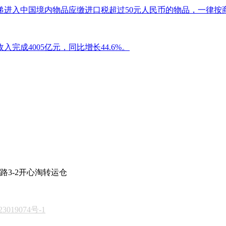
递进入中国境内物品应缴进口税超过50元人民币的物品，一律按
入完成4005亿元，同比增长44.6%。
路3-2开心淘转运仓
3019074号-1