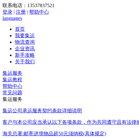
联系电话：13537837521
登录
|
注册
|
帮助中心
languages
首页
我要集运
物流查询
企业资讯
新手攻略
关于我们
集运服务
集运教程
帮助中心
常见问题
集运服务
集运公司承运服务契约条款详细说明
客户与本公司应当承认以下各项条款，作为共同遵守且有法律
海关总署:邮寄进境物品超50元须纳税(具体规定)